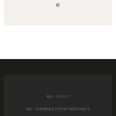
析
电话：022-291**
地址：天津市静海县子牙环保产业园天环路7号