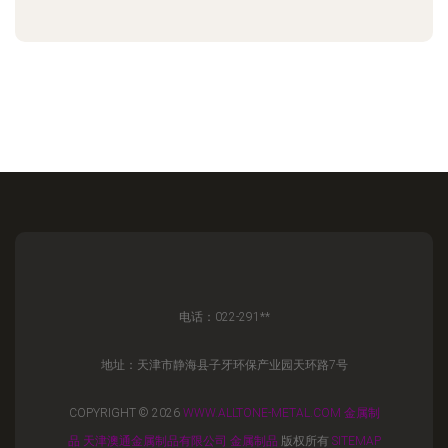
电话：022-291**
地址：天津市静海县子牙环保产业园天环路7号
COPYRIGHT © 2026
WWW.ALLTONE-METAL.COM
金属制
品
天津澳通金属制品有限公司
金属制品
版权所有
SITEMAP