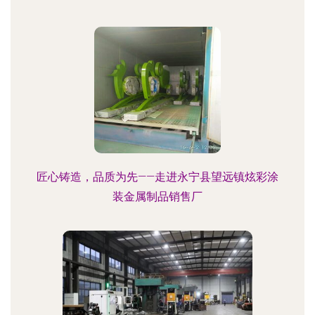
匠心铸造，品质为先——走进永宁县望远镇炫彩涂
装金属制品销售厂