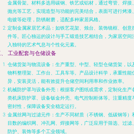
金属骨架。材料多选用碳钢、铁艺或铝材，通过弯管、焊接
抛光等工艺，实现造型与功能的完美结合，表面可进行烤漆
电镀等处理，防锈耐磨，适配多种家居风格。
定制金属家居艺术品
：如铁艺花架、烛台、装饰镜框、创意
件等。匠心独运的设计与手工锻造技艺相结合，为家居空间
入独特的艺术气息与个性化元素。
三、 工业配套与仓储设备
仓储货架与物流设备
：生产重型、中型、轻型仓储货架，以
物料整理架、工作台、工具车等。产品设计科学，承重性能
异，安装灵活，能有效提升仓储空间利用率和作业效率。
机械防护罩与设备外壳
：根据客户图纸或需求，定制化生产
类机床防护罩、设备钣金外壳、电气控制柜体等。注重精度
密封性，保障设备安全稳定运行。
金属丝网与过滤元件
：生产不同材质（不锈钢、低碳钢等）
目数的编织网、冲孔网、焊接网等，广泛应用于筛选、过滤
防护、装饰等多个工业领域。