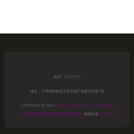
电话：022-291**
地址：天津市静海县子牙环保产业园天环路7号
COPYRIGHT © 2026
WWW.ALLTONE-METAL.COM
金属制
品
天津澳通金属制品有限公司
金属制品
版权所有
SITEMAP