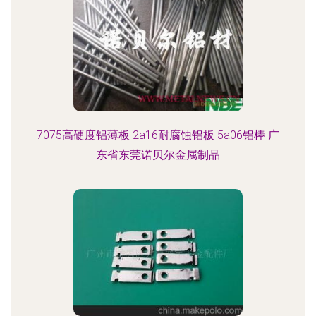
7075高硬度铝薄板 2a16耐腐蚀铝板 5a06铝棒 广
东省东莞诺贝尔金属制品